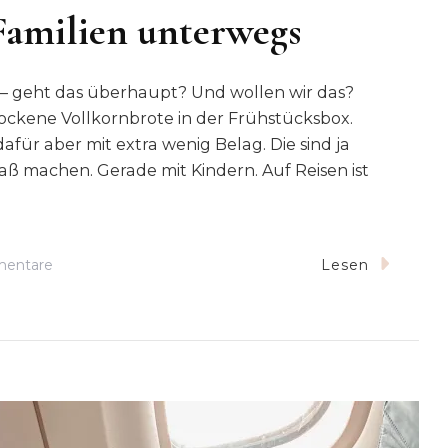
 Familien unterwegs
– geht das überhaupt? Und wollen wir das?
rockene Vollkornbrote in der Frühstücksbox.
afür aber mit extra wenig Belag. Die sind ja
aß machen. Gerade mit Kindern. Auf Reisen ist
Zu
entare
Lesen
Gesund
Essen
Auf
Reisen
Mit
Kindern: