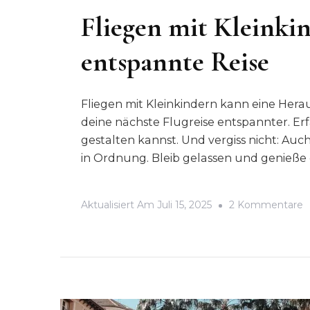
Fliegen mit Kleinkin
entspannte Reise
Fliegen mit Kleinkindern kann eine Herau
deine nächste Flugreise entspannter. Erf
gestalten kannst. Und vergiss nicht: Auch 
in Ordnung. Bleib gelassen und genieße d
Z
Aktualisiert Am
Juli 15, 2025
2 Kommentare
F
M
K
1
T