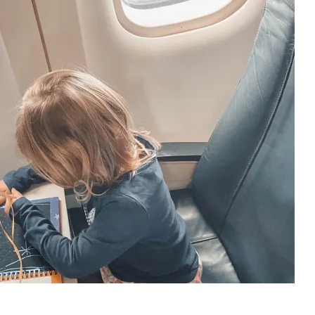
Einfache
Snacks
Für
Familien
Unterwegs