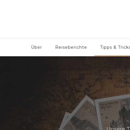
But why not?
Familie – Reisen – Abenteuer
Über
Reiseberichte
Tipps & Trick
Unsere T