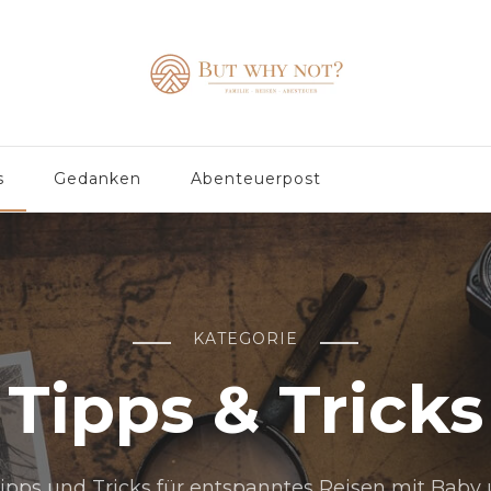
s
Gedanken
Abenteuerpost
KATEGORIE
Tipps & Tricks
ipps und Tricks für entspanntes Reisen mit Baby 