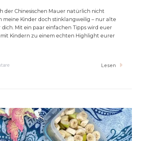
ch der Chinesischen Mauer natürlich nicht
n meine Kinder doch stinklangweilig – nur alte
r dich. Mit ein paar einfachen Tipps wird euer
 mit Kindern zu einem echten Highlight eurer
Zu
tare
Lesen
Chinesische
Mauer
Mit
Kindern
–
7
Tipps
Für