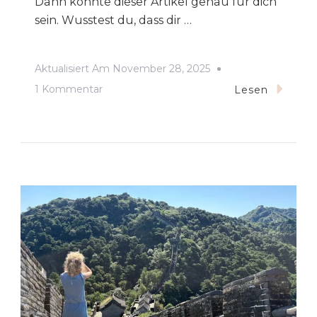
Dann könnte dieser Artikel genau für dich
sein. Wusstest du, dass dir …
Aktualisiert Am
November 28, 2025
Zu
1 Kommentar
Lesen
Bildungsurlaub
&
Bildungszeit:
Dein
Guide
Für
Eltern