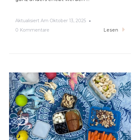
Aktualisiert Am
Oktober 13, 2025
Zu
0 Kommentare
Lesen
Ischia
Mit
Kindern:
Aktivitäten
Und
Geheimtipps