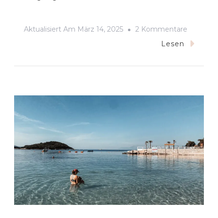
Zu
Aktualisiert Am
März 14, 2025
2 Kommentare
Baltikum
Lesen
Rundreis
Mit
Kindern:
Route
Für
Drei
Wochen
Estland,
Lettland
&
Litauen