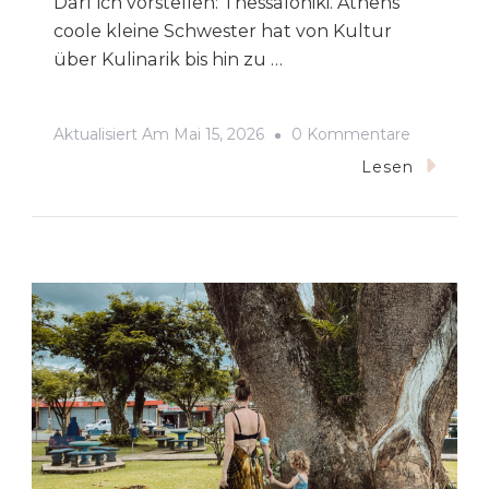
Darf ich vorstellen: Thessaloniki. Athens
coole kleine Schwester hat von Kultur
über Kulinarik bis hin zu …
Zu
Aktualisiert Am
Mai 15, 2026
0 Kommentare
Ein
Lesen
Wochene
In
Thessaloni
–
Must
Sees
In
Für
Einen
Perfekten