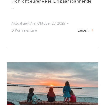
Highlight eurer Reise. Ein paar spannende
…
Aktualisiert Am
Oktober 27, 2025
Zu
0 Kommentare
Lesen
Chinesische
Mauer
Mit
Kindern
–
7
Tipps
Für
Familien