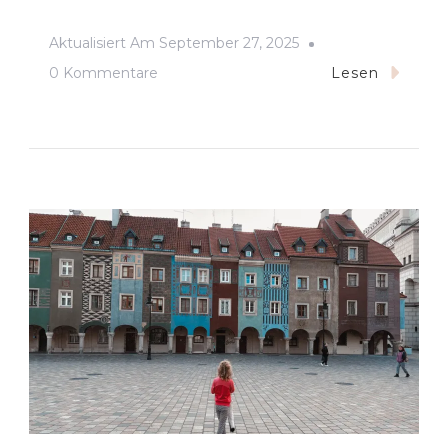
Aktualisiert Am
September 27, 2025
Zu
0 Kommentare
Lesen
Gesund
Essen
Auf
Reisen
Mit
Kindern:
Einfache
Snacks
Für
Familien
Unterwegs