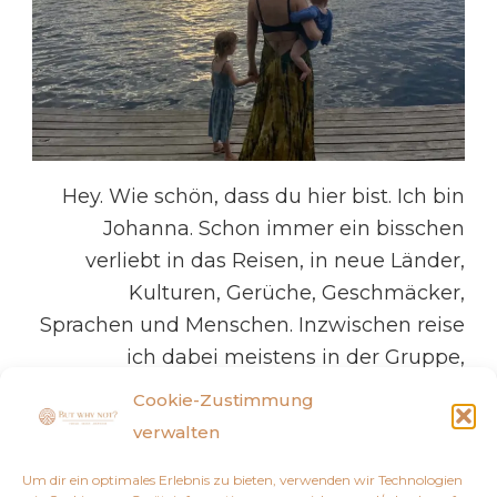
Hey. Wie schön, dass du hier bist. Ich bin
Johanna. Schon immer ein bisschen
verliebt in das Reisen, in neue Länder,
Kulturen, Gerüche, Geschmäcker,
Sprachen und Menschen. Inzwischen reise
ich dabei meistens in der Gruppe,
bestehend aus meinen beiden Kindern
Cookie-Zustimmung
und meinem Mann. Mit dem Elternwerden
verwalten
haben sich tatsächlich viele Dinge in
Um dir ein optimales Erlebnis zu bieten, verwenden wir Technologien
unserem Leben verändert, …