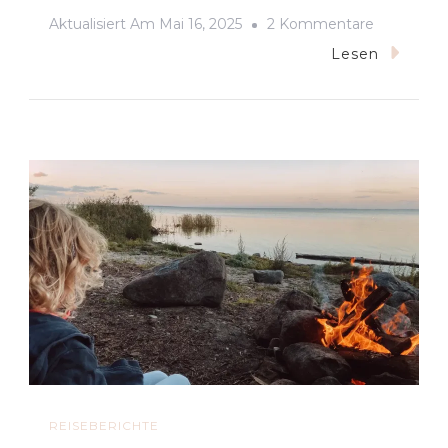
Zu
Aktualisiert Am
Mai 16, 2025
2 Kommentare
Drei
Lesen
Tage
In
Neapel:
Mit
Kindern
In
Der
Stadt
Unterweg
REISEBERICHTE