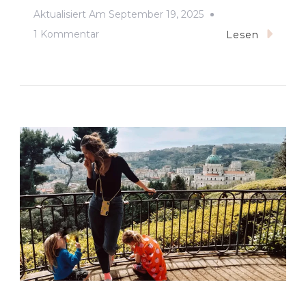
Aktualisiert Am
September 19, 2025
Zu
1 Kommentar
Lesen
Posen
Mit
Kindern:
12
Spannende
Aktivitäten
Für
Familien