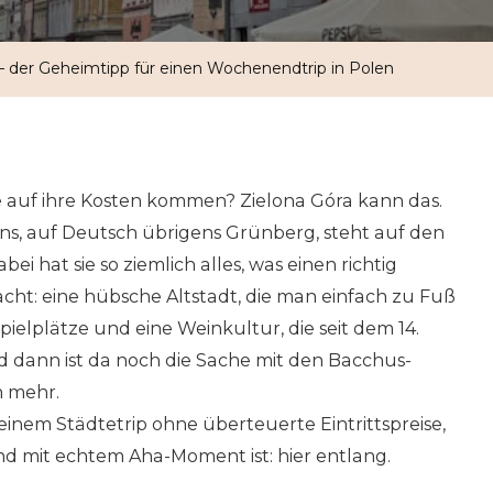
Geheimt
Für
 – der Geheimtipp für einen Wochenendtrip in Polen
Einen
Wochene
In
Polen
e auf ihre Kosten kommen? Zielona Góra kann das.
ns, auf Deutsch übrigens Grünberg, steht auf den
bei hat sie so ziemlich alles, was einen richtig
cht: eine hübsche Altstadt, die man einfach zu Fuß
ielplätze und eine Weinkultur, die seit dem 14.
nd dann ist da noch die Sache mit den Bacchus-
h mehr.
inem Städtetrip ohne überteuerte Eintrittspreise,
d mit echtem Aha-Moment ist: hier entlang.