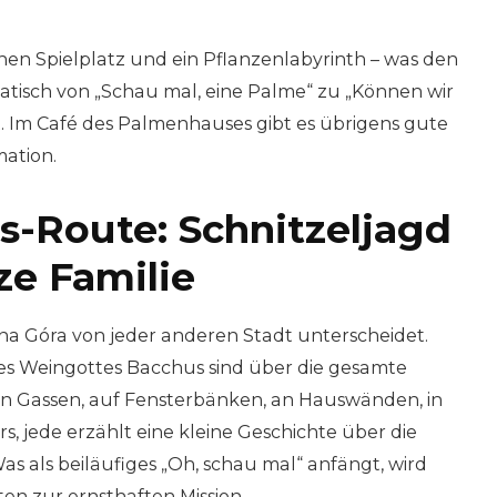
inen Spielplatz und ein Pflanzenlabyrinth – was den
tisch von „Schau mal, eine Palme“ zu „Können wir
. Im Café des Palmenhauses gibt es übrigens gute
mation.
s-Route: Schnitzeljagd
ze Familie
lona Góra von jeder anderen Stadt unterscheidet.
es Weingottes Bacchus sind über die gesamte
t in Gassen, auf Fensterbänken, an Hauswänden, in
rs, jede erzählt eine kleine Geschichte über die
s als beiläufiges „Oh, schau mal“ anfängt, wird
en zur ernsthaften Mission.