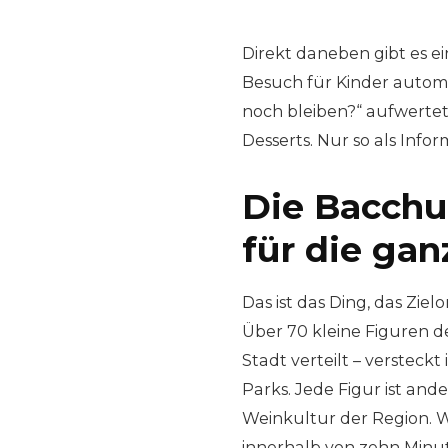
Direkt daneben gibt es e
Besuch für Kinder automa
noch bleiben?“ aufwertet
Desserts. Nur so als Infor
Die Bacchu
für die gan
Das ist das Ding, das Zie
Über 70 kleine Figuren d
Stadt verteilt – versteck
Parks. Jede Figur ist ande
Weinkultur der Region. Wa
innerhalb von zehn Minut