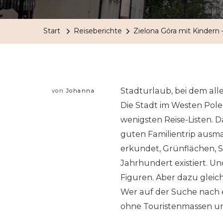
Start
Reiseberichte
Zielona Góra mit Kindern
Stadturlaub, bei dem all
von
Johanna
Die Stadt im Westen Pole
wenigsten Reise-Listen. Da
guten Familientrip ausma
erkundet, Grünflächen, Sp
Jahrhundert existiert. U
Figuren. Aber dazu gleic
Wer auf der Suche nach e
ohne Touristenmassen un