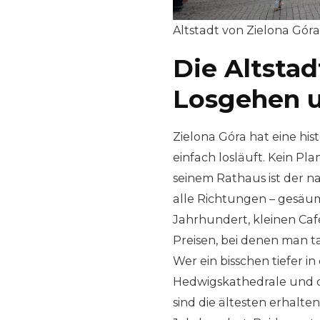
Altstadt von Zielona Góra
Die Altstad
Losgehen 
Zielona Góra hat eine his
einfach losläuft. Kein Pla
seinem Rathaus ist der na
alle Richtungen – gesäu
Jahrhundert, kleinen Caf
Preisen, bei denen man ta
Wer ein bisschen tiefer in
Hedwigskathedrale und d
sind die ältesten erhalt