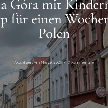
a Góra mit Kinder
p für einen Wochen
Polen
Zu
Aktualisiert Am
Mai 29, 2026
0 Kommentare
Zielona
Góra
Mit
Kindern
–
Der