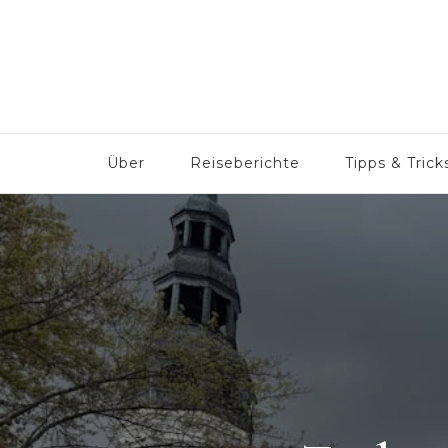
But why not?
Familie – Reisen – Abenteuer
Über
Reiseberichte
Tipps & Trick