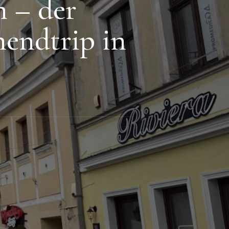
n – der
endtrip in