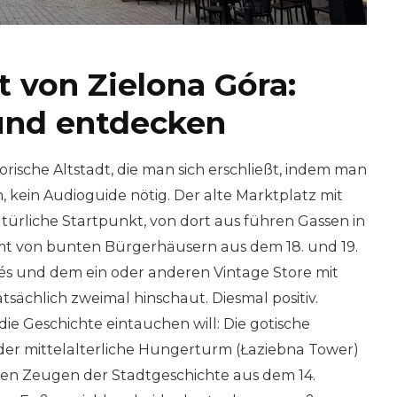
t von Zielona Góra:
und entdecken
torische Altstadt, die man sich erschließt, indem man
n, kein Audioguide nötig. Der alte Marktplatz mit
türliche Startpunkt, von dort aus führen Gassen in
mt von bunten Bürgerhäusern aus dem 18. und 19.
és und dem ein oder anderen Vintage Store mit
tsächlich zweimal hinschaut. Diesmal positiv.
 die Geschichte eintauchen will: Die gotische
er mittelalterliche Hungerturm (Łaziebna Tower)
enen Zeugen der Stadtgeschichte aus dem 14.