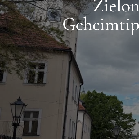
Zielon
Geheimtip