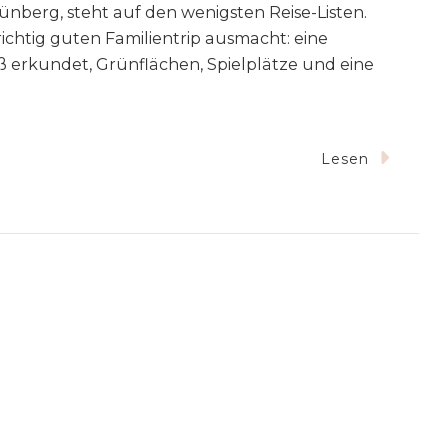
nberg, steht auf den wenigsten Reise-Listen.
 richtig guten Familientrip ausmacht: eine
ß erkundet, Grünflächen, Spielplätze und eine
Zu
Lesen
Zielona
Góra
Mit
Kindern
–
Der
Geheimtipp
Für
Einen
Wochenendtrip