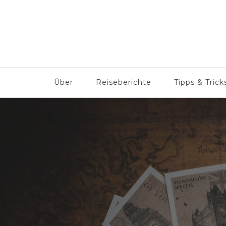
But why not?
Familie – Reisen – Abenteuer
Über
Reiseberichte
Tipps & Trick