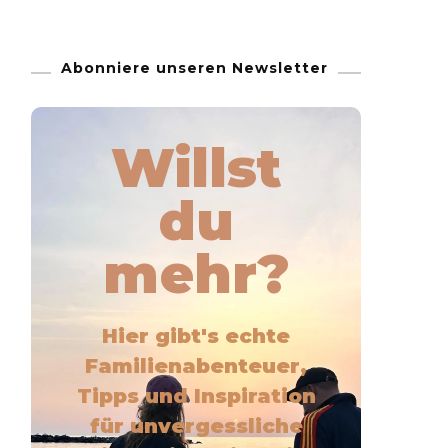
Abonniere unseren Newsletter
Willst
du
mehr?
Hier gibt's echte
Familienabenteuer,
Tipps und Inspiration
für unvergessliche